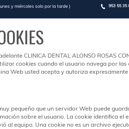
nes y miércoles solo por la tarde )
953 55 35 
COOKIES
elante CLINICA DENTAL ALONSO ROSAS CONTR
tilizar cookies cuando el usuario navega por las
ágina Web usted acepta y autoriza expresamente 
o muy pequeño que un servidor Web puede guarda
ación sobre el usuario. La cookie identifica el 
nvió al equipo. Una cookie no es un archivo ejecu